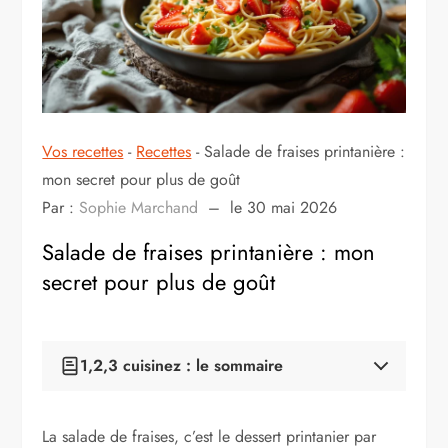
Vos recettes
-
Recettes
-
Salade de fraises printanière :
mon secret pour plus de goût
Par :
Sophie Marchand
–
le 30 mai 2026
Salade de fraises printanière : mon
secret pour plus de goût
1,2,3 cuisinez : le sommaire
Pourquoi cette salade de fraises sort du lot, selon moi
Ce que j’achète en priorité et comment ça change le résultat
La salade de fraises, c’est le dessert printanier par
Comment je procède, pas à pas