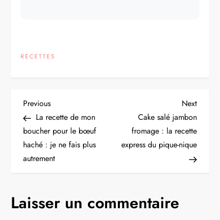
RECETTES
N
Previous
Next
Previous
Next
Post
Post
La recette de mon
Cake salé jambon
a
boucher pour le bœuf
fromage : la recette
haché : je ne fais plus
express du pique-nique
v
autrement
i
g
Laisser un commentaire