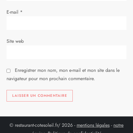
r
E-mail
*
t
i
Site web
c
l
Enregistrer mon nom, mon e-mail et mon site dans le
e
navigateur pour mon prochain commentaire.
Alternative:
© restaurant-cotesoleil.fr/ 2026 -
mentions légales
-
notre