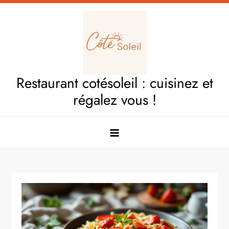
Skip
to
content
Restaurant cotésoleil : cuisinez et
régalez vous !