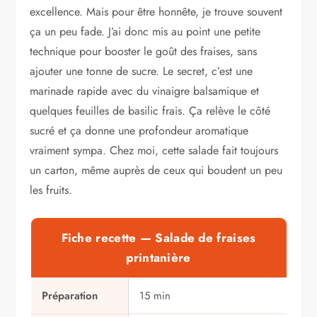
excellence. Mais pour être honnête, je trouve souvent
Ce que j’ai appris à force de refaire cette recette
Variantes possibles pour ne jamais se lasser
ça un peu fade. J’ai donc mis au point une petite
Sophie Marchand
technique pour booster le goût des fraises, sans
Salade de melon, feta et menthe : ma…
ajouter une tonne de sucre. Le secret, c’est une
Riz à la casserole, au rice cooker ou…
Brioche moelleuse filante : la recette que j'ai…
marinade rapide avec du vinaigre balsamique et
quelques feuilles de basilic frais. Ça relève le côté
sucré et ça donne une profondeur aromatique
vraiment sympa. Chez moi, cette salade fait toujours
un carton, même auprès de ceux qui boudent un peu
les fruits.
Fiche recette — Salade de fraises
printanière
Préparation
15 min