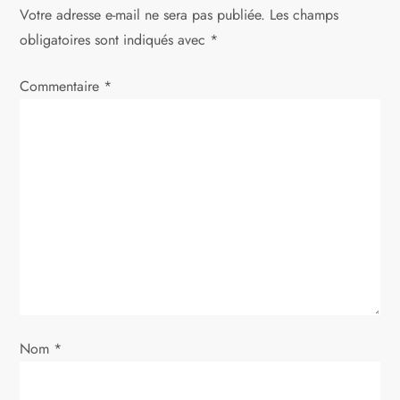
a
Votre adresse e-mail ne sera pas publiée.
Les champs
t
obligatoires sont indiqués avec
*
i
Commentaire
*
o
n
d
e
l
’
Nom
*
a