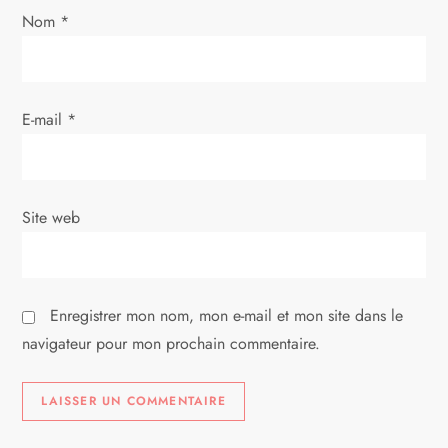
a
Nom
*
r
t
E-mail
*
i
c
Site web
l
e
Enregistrer mon nom, mon e-mail et mon site dans le
navigateur pour mon prochain commentaire.
Alternative: