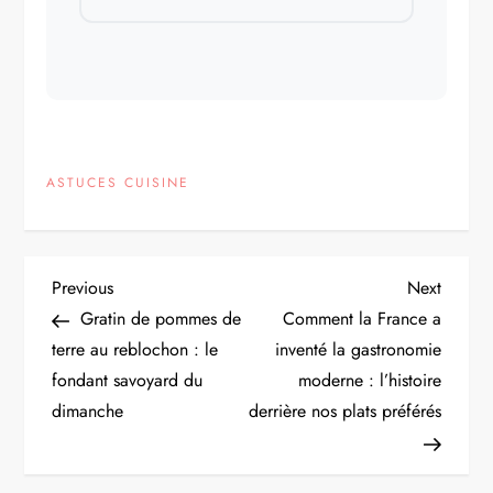
ASTUCES CUISINE
N
Previous
Next
Previous
Next
Post
Post
Gratin de pommes de
Comment la France a
a
terre au reblochon : le
inventé la gastronomie
fondant savoyard du
moderne : l’histoire
v
dimanche
derrière nos plats préférés
i