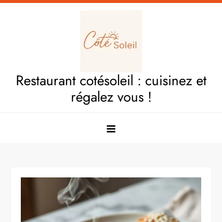
Skip
to
content
Restaurant cotésoleil : cuisinez et
régalez vous !