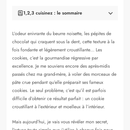
1,2,3 cuisinez : le sommaire
Pourquoi des cookies parfois ratés ?
L’astuce qui change tout
L’odeur enivrante du beurre noisette, les pépites de
La recette pas à pas
chocolat qui craquent sous la dent, cette texture à la
Les ingredients pour 12 personnes
La preparation detaillee
fois fondante et légèrement croustillante… Les
Astuces pour un resultat encore meilleur
cookies, c’est la gourmandise régressive par
Variantes et adaptations
excellence. Je me souviens encore des après-midis
Cookies aux noix et aux raisins secs
Cookies au chocolat blanc et aux cranberries
passés chez ma grand-mère, à voler des morceaux de
Cookies vegan
pâte crue pendant qu’elle préparait ses fameux
Questions frequentes
cookies. Le seul problème, c’est qu’il est parfois
Sophie Marchand
Salade de melon, feta et menthe : ma…
difficile d’obtenir ce résultat parfait : un cookie
Riz à la casserole, au rice cooker ou…
croustillant à l’extérieur et moelleux à l’intérieur.
Brioche moelleuse filante : la recette que j'ai…
Mais aujourd’hui, je vais vous révéler mon secret,
l’astuce toute simple que j’utilise à chaque fois pour