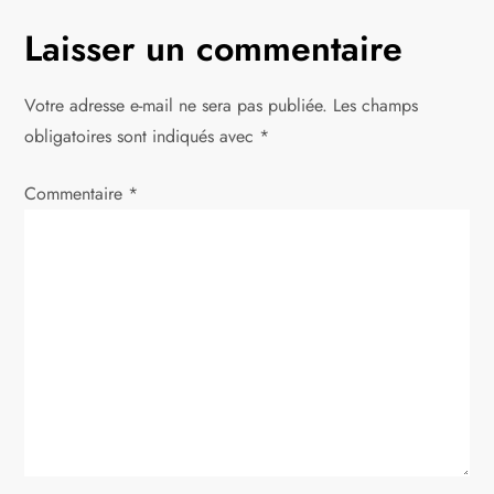
g
Laisser un commentaire
a
t
Votre adresse e-mail ne sera pas publiée.
Les champs
obligatoires sont indiqués avec
*
i
Commentaire
*
o
n
d
e
l
’