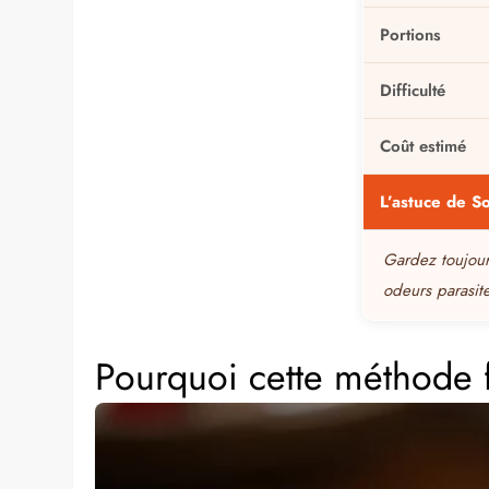
Portions
Difficulté
Coût estimé
L’astuce de S
Gardez toujour
odeurs parasit
Pourquoi cette méthode 