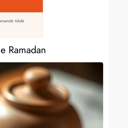
’amande tiède
 le Ramadan