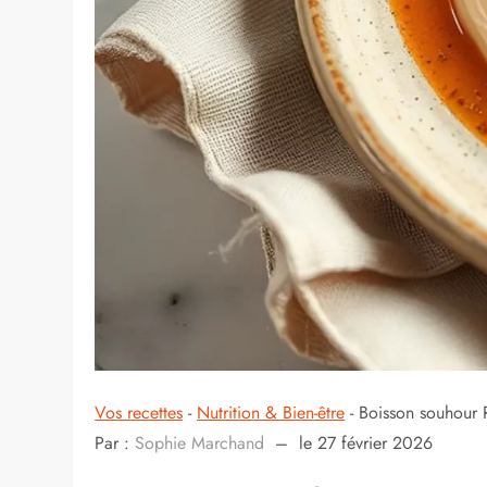
Vos recettes
-
Nutrition & Bien-être
-
Boisson souhour R
Par :
Sophie Marchand
–
le 27 février 2026