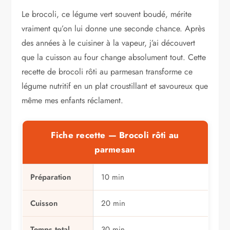
Les ingrédients essentiels
Le brocoli, ce légume vert souvent boudé, mérite
La préparation pas à pas
vraiment qu’on lui donne une seconde chance. Après
Astuces et variantes pour agrémenter votre recette
Sophie Marchand
des années à le cuisiner à la vapeur, j’ai découvert
Salade de melon, feta et menthe : ma…
que la cuisson au four change absolument tout. Cette
Riz à la casserole, au rice cooker ou…
recette de brocoli rôti au parmesan transforme ce
Brioche moelleuse filante : la recette que j'ai…
légume nutritif en un plat croustillant et savoureux que
même mes enfants réclament.
Fiche recette — Brocoli rôti au
parmesan
Préparation
10 min
Cuisson
20 min
Temps total
30 min