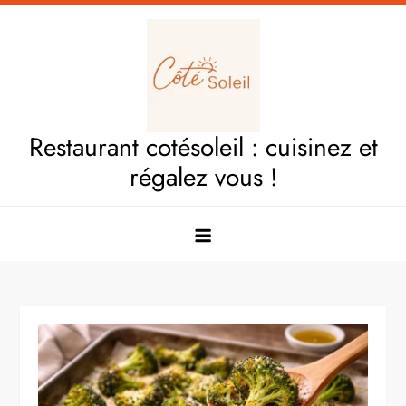
Skip
to
content
Restaurant cotésoleil : cuisinez et
régalez vous !