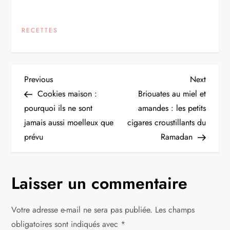
RECETTES
N
Previous
Next
Previous
Next
Post
Post
Cookies maison :
Briouates au miel et
a
pourquoi ils ne sont
amandes : les petits
jamais aussi moelleux que
cigares croustillants du
v
prévu
Ramadan
i
g
Laisser un commentaire
a
Votre adresse e-mail ne sera pas publiée.
Les champs
t
obligatoires sont indiqués avec
*