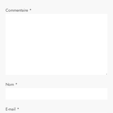
i
Commentaire
*
o
n
d
e
l
’
Nom
*
a
r
E-mail
*